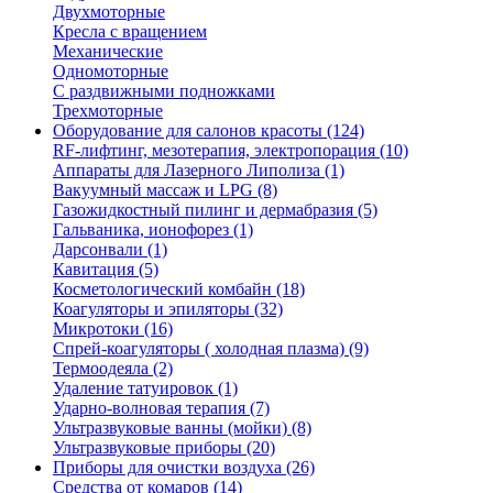
Двухмоторные
Кресла с вращением
Механические
Одномоторные
С раздвижными подножками
Трехмоторные
Оборудование для салонов красоты (124)
RF-лифтинг, мезотерапия, электропорация (10)
Аппараты для Лазерного Липолиза (1)
Вакуумный массаж и LPG (8)
Газожидкостный пилинг и дермабразия (5)
Гальваника, ионофорез (1)
Дарсонвали (1)
Кавитация (5)
Коcметологический комбайн (18)
Коагуляторы и эпиляторы (32)
Микротоки (16)
Спрей-коагуляторы ( холодная плазма) (9)
Термоодеяла (2)
Удаление татуировок (1)
Ударно-волновая терапия (7)
Ультразвуковые ванны (мойки) (8)
Ультразвуковые приборы (20)
Приборы для очистки воздуха (26)
Средства от комаров (14)