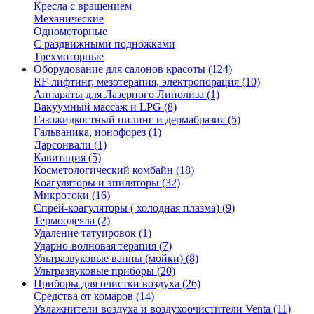
Кресла с вращением
Механические
Одномоторные
С раздвижными подножками
Трехмоторные
Оборудование для салонов красоты (124)
RF-лифтинг, мезотерапия, электропорация (10)
Аппараты для Лазерного Липолиза (1)
Вакуумный массаж и LPG (8)
Газожидкостный пилинг и дермабразия (5)
Гальваника, ионофорез (1)
Дарсонвали (1)
Кавитация (5)
Коcметологический комбайн (18)
Коагуляторы и эпиляторы (32)
Микротоки (16)
Спрей-коагуляторы ( холодная плазма) (9)
Термоодеяла (2)
Удаление татуировок (1)
Ударно-волновая терапия (7)
Ультразвуковые ванны (мойки) (8)
Ультразвуковые приборы (20)
Приборы для очистки воздуха (26)
Средства от комаров (14)
Увлажнители воздуха и воздухоочистители Venta (11)