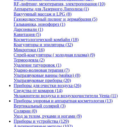
RF-лифтинг, мезотерапия, электропорация (10)
Аппараты для Лазерного Липолиза (1)
Вакуумный массаж и LPG (8)
Газожидкостный пилинг и дермабразия (5)
Гальваника, ионофорез (1)
Дарсонвали (1)
Кавитация (5)
Коcметологический комбайн (18)
Коагуляторы и эпиляторы (32)
Микротоки (16)
Спрей-коагуляторы ( холодная плазма) (9)
Термоодеяла (2)
Удаление татуировок (1)
Ударно-волновая терапия (7)
Ультразвуковые ванны (мойки) (8)
Ультразвуковые приборы (20)
Приборы для очистки воздуха (26)
Средства от комаров (14)
Увлажнители воздуха и воздухоочистители Venta (11)
Приборы здоровья и аппаратная косметология (13)
Вертикальный солярий (3)
Солярии (0)
Уход за телом, руками и ногами (9)
Приборы и устройства (129)
Альтернативные методы (102)