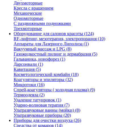
Двухмоторные
Кресла с вращением
Механические
Одномоторные
С раздвижными подножками
Трехмоторные
Оборудование для салонов красоты (124)
RF-лифтинг, мезотерапия, электропорация (10)
Аппараты для Лазерного Липолиза (1)
Вакуумный массаж и LPG (8)
Газожидкостный пилинг и дермабразия (5)
Гальваника, ионофорез (1)
Дарсонвали (1)
Кавитация (5)
Коcметологический комбайн (18)
Коагуляторы и эпиляторы (32)
Микротоки (16)
Спрей-коагуляторы ( холодная плазма) (9)
Термоодеяла (2)
Удаление татуировок (1)
Ударно-волновая терапия (7)
Ультразвуковые ванны (мойки) (8)
Ультразвуковые приборы (20)
Приборы для очистки воздуха (26)
Средства от комаров (14)