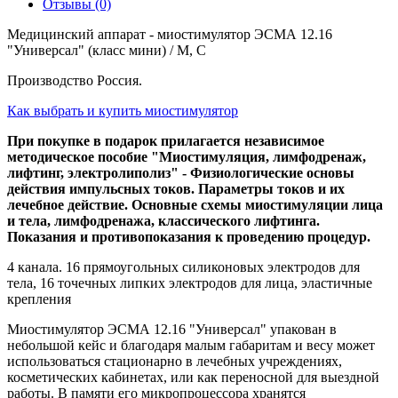
Отзывы (0)
Медицинский аппарат - миостимулятор ЭСМА 12.16
"Универсал" (класс мини) / М, С
Производство Россия.
Как выбрать и купить миостимулятор
При покупке в подарок прилагается независимое
методическое пособие "Миостимуляция, лимфодренаж,
лифтинг, электролиполиз" - Физиологические основы
действия импульсных токов. Параметры токов и их
лечебное действие. Основные схемы миостимуляции лица
и тела, лимфодренажа, классического лифтинга.
Показания и противопоказания к проведению процедур.
4 канала. 16 прямоугольных силиконовых электродов для
тела, 16 точечных липких электродов для лица, эластичные
крепления
Миостимулятор ЭСМА 12.16 "Универсал" упакован в
небольшой кейс и благодаря малым габаритам и весу может
использоваться стационарно в лечебных учреждениях,
косметических кабинетах, или как переносной для выездной
работы. В памяти его микропроцессора хранятся