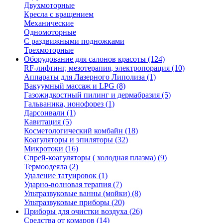
Двухмоторные
Кресла с вращением
Механические
Одномоторные
С раздвижными подножками
Трехмоторные
Оборудование для салонов красоты (124)
RF-лифтинг, мезотерапия, электропорация (10)
Аппараты для Лазерного Липолиза (1)
Вакуумный массаж и LPG (8)
Газожидкостный пилинг и дермабразия (5)
Гальваника, ионофорез (1)
Дарсонвали (1)
Кавитация (5)
Коcметологический комбайн (18)
Коагуляторы и эпиляторы (32)
Микротоки (16)
Спрей-коагуляторы ( холодная плазма) (9)
Термоодеяла (2)
Удаление татуировок (1)
Ударно-волновая терапия (7)
Ультразвуковые ванны (мойки) (8)
Ультразвуковые приборы (20)
Приборы для очистки воздуха (26)
Средства от комаров (14)