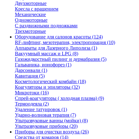
Двухмоторные
Кресла с вращением
Механические
Одномоторные
С раздвижными подножками
Трехмоторные
Оборудование для салонов красоты (124)
RF-лифтинг, мезотерапия, электропорация (10)
Аппараты для Лазерного Липолиза (1)
Вакуумный массаж и LPG (8)
Газожидкостный пилинг и дермабразия (5)
Гальваника, ионофорез (1)
Дарсонвали (1)
Кавитация (5)
Коcметологический комбайн (18)
Коагуляторы и эпиляторы (32)
Микротоки (16)
Спрей-коагуляторы ( холодная плазма) (9)
Термоодеяла (2)
Удаление татуировок (1)
Ударно-волновая терапия (7)
Ультразвуковые ванны (мойки) (8)
Ультразвуковые приборы (20)
Приборы для очистки воздуха (26)
Средства от комаров (14)