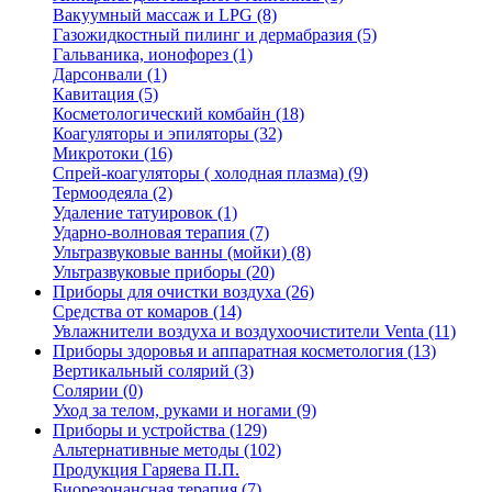
Вакуумный массаж и LPG (8)
Газожидкостный пилинг и дермабразия (5)
Гальваника, ионофорез (1)
Дарсонвали (1)
Кавитация (5)
Коcметологический комбайн (18)
Коагуляторы и эпиляторы (32)
Микротоки (16)
Спрей-коагуляторы ( холодная плазма) (9)
Термоодеяла (2)
Удаление татуировок (1)
Ударно-волновая терапия (7)
Ультразвуковые ванны (мойки) (8)
Ультразвуковые приборы (20)
Приборы для очистки воздуха (26)
Средства от комаров (14)
Увлажнители воздуха и воздухоочистители Venta (11)
Приборы здоровья и аппаратная косметология (13)
Вертикальный солярий (3)
Солярии (0)
Уход за телом, руками и ногами (9)
Приборы и устройства (129)
Альтернативные методы (102)
Продукция Гаряева П.П.
Биорезонансная терапия (7)