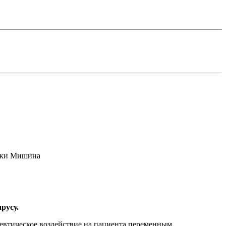
шки Мишина
русу.
втическое воздействие на пациента переменным