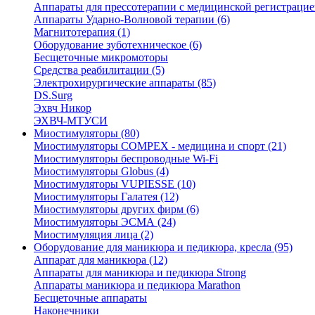
Аппараты для прессотерапии с медицинской регистрацией
Аппараты Ударно-Волновой терапии (6)
Магнитотерапия (1)
Оборудование зуботехническое (6)
Бесщеточные микромоторы
Средства реабилитации (5)
Электрохирургические аппараты (85)
DS.Surg
Эхвч Никор
ЭХВЧ-МТУСИ
Миостимуляторы (80)
Миостимуляторы COMPEX - медицина и спорт (21)
Миостимуляторы беспроводные Wi-Fi
Миостимуляторы Globus (4)
Миостимуляторы VUPIESSE (10)
Миостимуляторы Галатея (12)
Миостимуляторы других фирм (6)
Миостимуляторы ЭСМА (24)
Миостимуляция лица (2)
Оборудование для маникюра и педикюра, кресла (95)
Аппарат для маникюра (12)
Аппараты для маникюра и педикюра Strong
Аппараты маникюра и педикюра Marathon
Бесщеточные аппараты
Наконечники