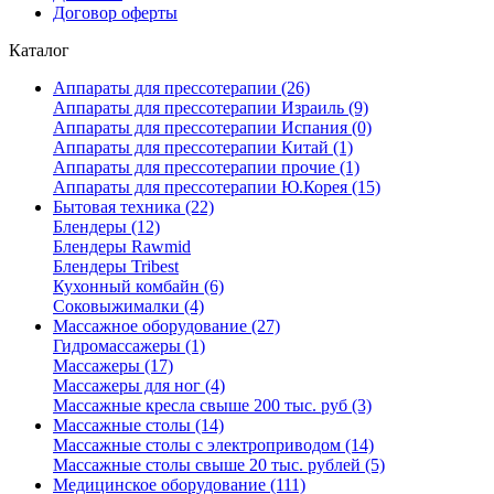
Договор оферты
Каталог
Аппараты для прессотерапии (26)
Аппараты для прессотерапии Израиль (9)
Аппараты для прессотерапии Испания (0)
Аппараты для прессотерапии Китай (1)
Аппараты для прессотерапии прочие (1)
Аппараты для прессотерапии Ю.Корея (15)
Бытовая техника (22)
Блендеры (12)
Блендеры Rawmid
Блендеры Tribest
Кухонный комбайн (6)
Соковыжималки (4)
Массажное оборудование (27)
Гидромассажеры (1)
Массажеры (17)
Массажеры для ног (4)
Массажные кресла свыше 200 тыс. руб (3)
Массажные столы (14)
Массажные столы с электроприводом (14)
Массажные столы свыше 20 тыс. рублей (5)
Медицинское оборудование (111)