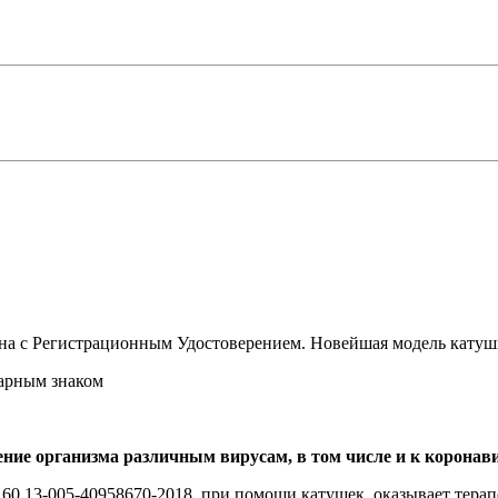
 с Регистрационным Удостоверением. Новейшая модель кату
варным знаком
ие организма различным вирусам, в том числе и к коронави
13-005-40958670-2018, при помощи катушек, оказывает терапе