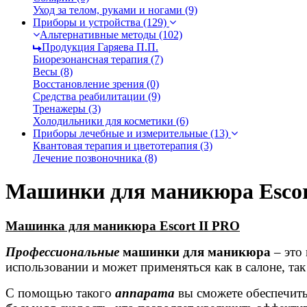
Уход за телом, руками и ногами (9)
Приборы и устройства (129)
Альтернативные методы (102)
Продукция Гаряева П.П.
Биорезонансная терапия (7)
Весы (8)
Восстановление зрения (0)
Средства реабилитации (9)
Тренажеры (3)
Холодильники для косметики (6)
Приборы лечебные и измерительные (13)
Квантовая терапия и цветотерапия (3)
Лечение позвоночника (8)
Машинки для маникюра Escor
Машинка для маникюра Escort II PRO
Профессиональные
машинки для маникюра
– это
использовании и может применяться как в салоне, та
С помощью такого
аппарата
вы сможете обеспечит