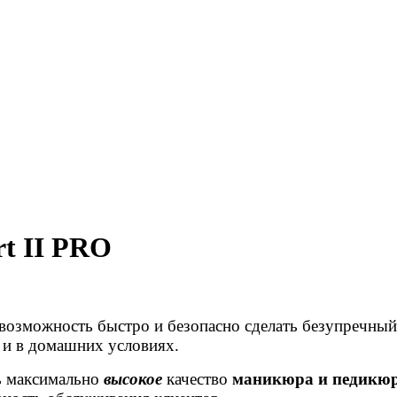
t II PRO
 возможность быстро и безопасно сделать безупречны
к и в домашних условиях.
ь максимально
высокое
качество
маникюра и педикю