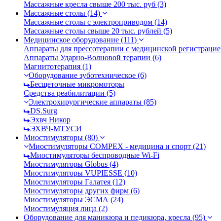
Массажные кресла свыше 200 тыс. руб (3)
Массажные столы (14)
Массажные столы с электроприводом (14)
Массажные столы свыше 20 тыс. рублей (5)
Медицинское оборудование (111)
Аппараты для прессотерапии с медицинской регистрацией
Аппараты Ударно-Волновой терапии (6)
Магнитотерапия (1)
Оборудование зуботехническое (6)
Бесщеточные микромоторы
Средства реабилитации (5)
Электрохирургические аппараты (85)
DS.Surg
Эхвч Никор
ЭХВЧ-МТУСИ
Миостимуляторы (80)
Миостимуляторы COMPEX - медицина и спорт (21)
Миостимуляторы беспроводные Wi-Fi
Миостимуляторы Globus (4)
Миостимуляторы VUPIESSE (10)
Миостимуляторы Галатея (12)
Миостимуляторы других фирм (6)
Миостимуляторы ЭСМА (24)
Миостимуляция лица (2)
Оборудование для маникюра и педикюра, кресла (95)