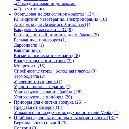
С раздвижными подножками
Трехмоторные
Оборудование для салонов красоты (124)
RF-лифтинг, мезотерапия, электропорация (10)
Аппараты для Лазерного Липолиза (1)
Вакуумный массаж и LPG (8)
Газожидкостный пилинг и дермабразия (5)
Гальваника, ионофорез (1)
Дарсонвали (1)
Кавитация (5)
Коcметологический комбайн (18)
Коагуляторы и эпиляторы (32)
Микротоки (16)
Спрей-коагуляторы ( холодная плазма) (9)
Термоодеяла (2)
Удаление татуировок (1)
Ударно-волновая терапия (7)
Ультразвуковые ванны (мойки) (8)
Ультразвуковые приборы (20)
Приборы для очистки воздуха (26)
Средства от комаров (14)
Увлажнители воздуха и воздухоочистители Venta (11)
Приборы здоровья и аппаратная косметология (13)
Вертикальный солярий (3)
Солярии (0)